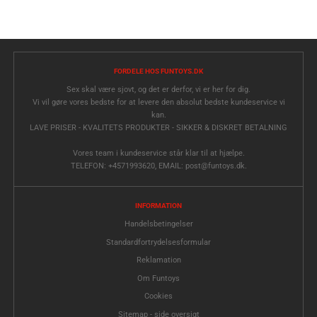
FORDELE HOS FUNTOYS.DK
Sex skal være sjovt, og det er derfor, vi er her for dig.
Vi vil gøre vores bedste for at levere den absolut bedste kundeservice vi
kan.
LAVE PRISER - KVALITETS PRODUKTER - SIKKER & DISKRET BETALNING
Vores team i kundeservice står klar til at hjælpe.
TELEFON: +4571993620, EMAIL: post@funtoys.dk.
INFORMATION
Handelsbetingelser
Standardfortrydelsesformular
Reklamation
Om Funtoys
Cookies
Sitemap - side oversigt