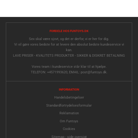
FORDELE HOS FUNTOYS.DK
Sex skal være sjovt, og det er derfor, vi er her for dig.
Vi vil gøre vores bedste for at levere den absolut bedste kundeservice vi
kan.
LAVE PRISER - KVALITETS PRODUKTER - SIKKER & DISKRET BETALNING
Vores team i kundeservice står klar til at hjælpe.
TELEFON: +4571993620, EMAIL: post@funtoys.dk.
INFORMATION
Handelsbetingelser
Standardfortrydelsesformular
Reklamation
Om Funtoys
Cookies
Sitemap - side oversigt