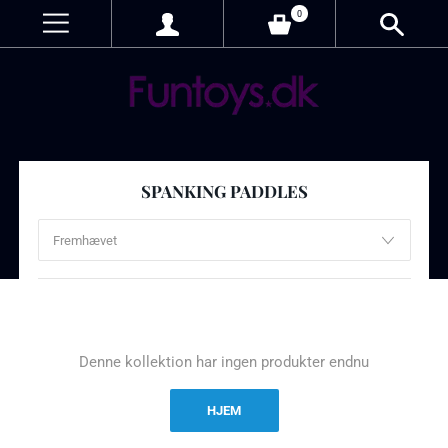
0
SPANKING PADDLES
Denne kollektion har ingen produkter endnu
HJEM