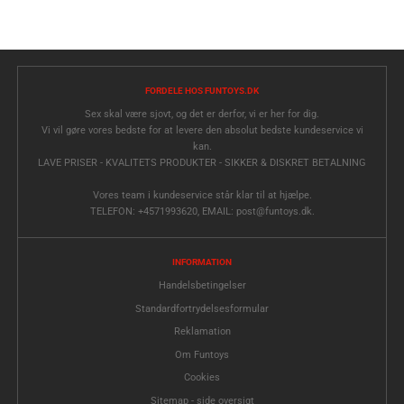
FORDELE HOS FUNTOYS.DK
Sex skal være sjovt, og det er derfor, vi er her for dig.
Vi vil gøre vores bedste for at levere den absolut bedste kundeservice vi
kan.
LAVE PRISER - KVALITETS PRODUKTER - SIKKER & DISKRET BETALNING
Vores team i kundeservice står klar til at hjælpe.
TELEFON: +4571993620, EMAIL: post@funtoys.dk.
INFORMATION
Handelsbetingelser
Standardfortrydelsesformular
Reklamation
Om Funtoys
Cookies
Sitemap - side oversigt