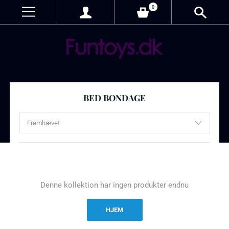
0
BED BONDAGE
Denne kollektion har ingen produkter endnu
HJEM