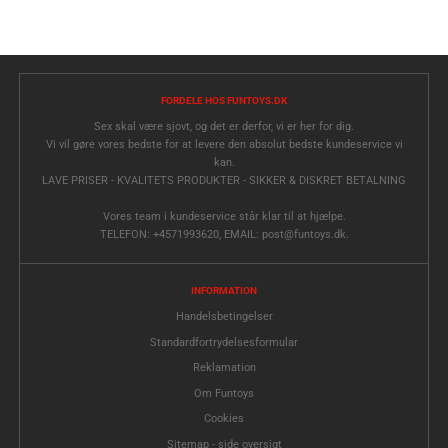
FORDELE HOS FUNTOYS.DK
Sex skal være sjovt, og det er derfor, vi er her for dig.
Vi vil gøre vores bedste for at levere den absolut bedste kundeservice vi
kan.
LAVE PRISER - KVALITETS PRODUKTER - SIKKER & DISKRET BETALNING
Vores team i kundeservice står klar til at hjælpe.
TELEFON: +4571993620, EMAIL: post@funtoys.dk.
INFORMATION
Handelsbetingelser
Standardfortrydelsesformular
Reklamation
Om Funtoys
Cookies
Sitemap - side oversigt