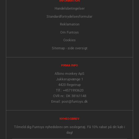
INFORMATION
Handelsbetingelser
Standardfortrydelsesformular
Reklamation
Om Funtoys
Cookies
Sitemap - side oversigt
FIRMA INFO
Albino monkey ApS
Jukkerupvænge 1
4420 Regstrup
Tlf.: +4571993620
CVR nr.: DK 38161148
Email: post@funtoys.dk
NYHEDSBREV
Tilmeld dig Funtoys nyhedsbrev om sexlegetøj. Få 10% rabat på dit køb i
dag!