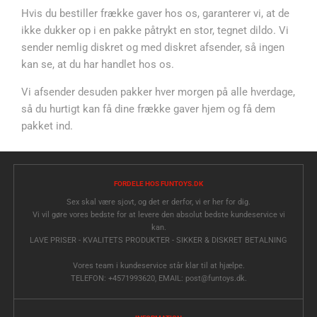
Hvis du bestiller frække gaver hos os, garanterer vi, at de
ikke dukker op i en pakke påtrykt en stor, tegnet dildo. Vi
sender nemlig diskret og med diskret afsender, så ingen
kan se, at du har handlet hos os.
Vi afsender desuden pakker hver morgen på alle hverdage,
så du hurtigt kan få dine frække gaver hjem og få dem
pakket ind.
FORDELE HOS FUNTOYS.DK
Sex skal være sjovt, og det er derfor, vi er her for dig.
Vi vil gøre vores bedste for at levere den absolut bedste kundeservice vi
kan.
LAVE PRISER - KVALITETS PRODUKTER - SIKKER & DISKRET BETALNING
Vores team i kundeservice står klar til at hjælpe.
TELEFON: +4571993620, EMAIL: post@funtoys.dk.