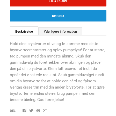
LÆG I KURV
KØB NU
Beskrivelse
Yderligere information
Hold dine brystvorter stive og følsomme med dette
brystvorteerectorsæt og oplev pumpelyst! For at starte,
tag pumpen med den mindste åbning. Skub den
gummiduvalg du foretrækker over åbningen og placer
den på din brystvorte. Klem luftreservoiret indtil du
opnår det ønskede resultat. Skub gummiduvalget rundt
om din brystvorte for at holde den hård og følsom.
Gentag disse trin med din anden brystvorte. For at gøre
brystvorterne endnu større, brug pumpen med den
bredere åbning. God fornøjelse!
DEL