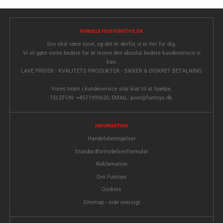
FORDELE HOS FUNTOYS.DK
Sex skal være sjovt, og det er derfor, vi er her for dig.
Vi vil gøre vores bedste for at levere den absolut bedste kundeservice vi
kan.
LAVE PRISER - KVALITETS PRODUKTER - SIKKER & DISKRET BETALNING
Vores team i kundeservice står klar til at hjælpe.
TELEFON: +4571993620, EMAIL: post@funtoys.dk.
INFORMATION
Handelsbetingelser
Standardfortrydelsesformular
Reklamation
Om Funtoys
Cookies
Sitemap - side oversigt