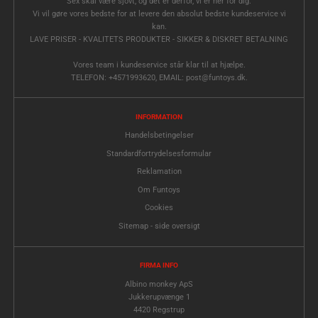
Sex skal være sjovt, og det er derfor, vi er her for dig.
Vi vil gøre vores bedste for at levere den absolut bedste kundeservice vi
kan.
LAVE PRISER - KVALITETS PRODUKTER - SIKKER & DISKRET BETALNING
Vores team i kundeservice står klar til at hjælpe.
TELEFON: +4571993620, EMAIL: post@funtoys.dk.
INFORMATION
Handelsbetingelser
Standardfortrydelsesformular
Reklamation
Om Funtoys
Cookies
Sitemap - side oversigt
FIRMA INFO
Albino monkey ApS
Jukkerupvænge 1
4420 Regstrup