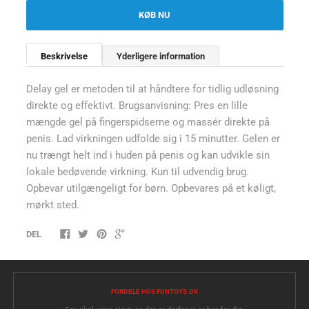
KØB NU
Beskrivelse
Yderligere information
Delay gel er metoden til at håndtere for tidlig udløsning
direkte og effektivt. Brugsanvisning: Pres en lille
mængde gel på fingerspidserne og massér direkte på
penis. Lad virkningen udfolde sig i 15 minutter. Gelen er
nu trængt helt ind i huden på penis og kan udvikle sin
lokale bedøvende virkning. Kun til udvendig brug.
Opbevar utilgængeligt for børn. Opbevares på et køligt,
mørkt sted.
DEL
FORDELE HOS FUNTOYS.DK