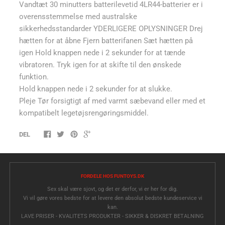
Vandtæt 30 minutters batterilevetid 4LR44-batterier er i
overensstemmelse med australske
sikkerhedsstandarder YDERLIGERE OPLYSNINGER Drej
hætten for at åbne Fjern batterifanen Sæt hætten på
igen Hold knappen nede i 2 sekunder for at tænde
vibratoren. Tryk igen for at skifte til den ønskede
funktion.
Hold knappen nede i 2 sekunder for at slukke.
Pleje Tør forsigtigt af med varmt sæbevand eller med et
kompatibelt legetøjsrengøringsmiddel.
DEL
FORDELE HOS FUNTOYS.DK
Sex skal være sjovt, og det er derfor, vi er her for dig.
Vi vil gøre vores bedste for at levere den absolut bedste kundeservice vi
kan.
LAVE PRISER - KVALITETS PRODUKTER - SIKKER & DISKRET BETALNING