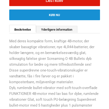
LÆG I KURV
KØB NU
Beskrivelse
Yderligere information
Med deres kompakte form, kraftige 4B-motor, der
skaber basagtige vibrationer, nye 4LR44-batterier, der
holder længere, og en bemærkelsesværdig glat,
silkeagtig følelse giver Screaming O 4B Bullets dyb
stimulation for bedre og mere tilfredsstillende sex!
Disse superdrevne one-touch-vibrationskugler er
vandtætte, fås i fire farver og er pakket i
komposterbare, miljøvenlige materialer.
Dyb, rumlende bullet-vibrator med soft-touch-overflade
FUNKTIONER 4B-motor med lav bas for dybe, rumlende
vibrationer Glat, soft touch PU-belægning Superdrevet
bullet-motor med 5 hastigheder plus 1 pulsmønster