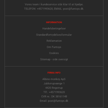
Vores team i kundeservice står klar til at hjælpe.
TELEFON: +4571993620, EMAIL: post@funtoys.dk.
INFORMATION
Handelsbetingelser
Standardfortrydelsesformular
Reklamation
Om Funtoys
Cookies
Sitemap - side oversigt
FIRMA INFO
Albino monkey ApS
Jukkerupvænge 1
4420 Regstrup
Tlf.: +4571993620
CVR nr.: DK 38161148
Email: post@funtoys.dk