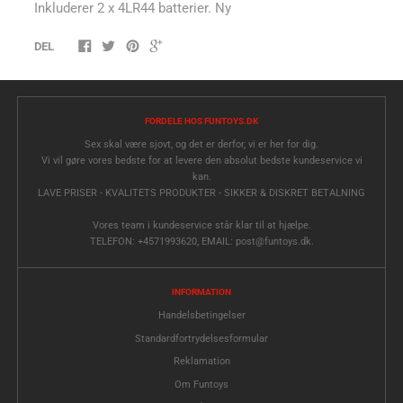
Inkluderer 2 x 4LR44 batterier. Ny
DEL
FORDELE HOS FUNTOYS.DK
Sex skal være sjovt, og det er derfor, vi er her for dig.
Vi vil gøre vores bedste for at levere den absolut bedste kundeservice vi
kan.
LAVE PRISER - KVALITETS PRODUKTER - SIKKER & DISKRET BETALNING
Vores team i kundeservice står klar til at hjælpe.
TELEFON: +4571993620, EMAIL: post@funtoys.dk.
INFORMATION
Handelsbetingelser
Standardfortrydelsesformular
Reklamation
Om Funtoys