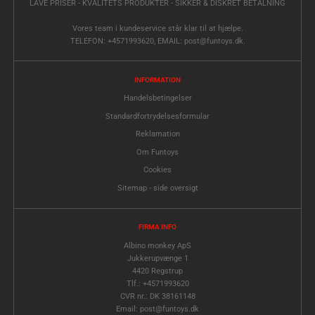
LAVE PRISER - KVALITETS PRODUKTER - SIKKER & DISKRET BETALNING
Vores team i kundeservice står klar til at hjælpe.
TELEFON: +4571993620, EMAIL: post@funtoys.dk.
INFORMATION
Handelsbetingelser
Standardfortrydelsesformular
Reklamation
Om Funtoys
Cookies
Sitemap - side oversigt
FIRMA INFO
Albino monkey ApS
Jukkerupvænge 1
4420 Regstrup
Tlf.: +4571993620
CVR nr.: DK 38161148
Email: post@funtoys.dk