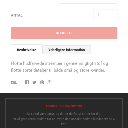
ANTAL
UDSOLGT
Beskrivelse
Yderligere information
Flotte hudfarvede strømper i gennemsigtigt stof og
flotte sorte detaljer til både små og store kvinder.
DEL
FORDELE HOS FUNTOYS.DK
Sex skal være sjovt, og det er derfor, vi er her for dig.
Vi vil gøre vores bedste for at levere den absolut bedste kundeservice vi
kan.