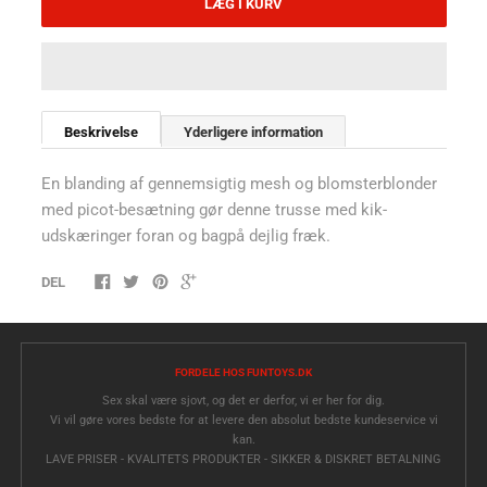
LÆG I KURV
Beskrivelse
Yderligere information
En blanding af gennemsigtig mesh og blomsterblonder
med picot-besætning gør denne trusse med kik-
udskæringer foran og bagpå dejlig fræk.
DEL
FORDELE HOS FUNTOYS.DK
Sex skal være sjovt, og det er derfor, vi er her for dig.
Vi vil gøre vores bedste for at levere den absolut bedste kundeservice vi
kan.
LAVE PRISER - KVALITETS PRODUKTER - SIKKER & DISKRET BETALNING