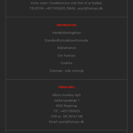
Vores team i kundeservice står klar til at hjælpe.
TELEFON: +4571993620, EMAIL: post@funtoys.dk.
INFORMATION
Handelsbetingelser
Standardfortrydelsesformular
Reklamation
Om Funtoys
Cookies
Sitemap - side oversigt
FIRMA INFO
Albino monkey ApS
Jukkerupvænge 1
4420 Regstrup
Tlf.: +4571993620
CVR nr.: DK 38161148
Email: post@funtoys.dk