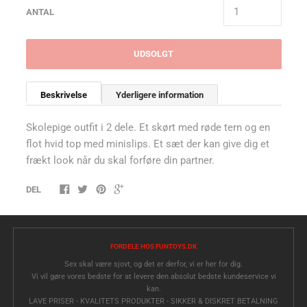
ANTAL
UDSOLGT
Beskrivelse
Yderligere information
Skolepige outfit i 2 dele. Et skørt med røde tern og en
flot hvid top med minislips. Et sæt der kan give dig et
frækt look når du skal forføre din partner.
DEL
FORDELE HOS FUNTOYS.DK
Sex skal være sjovt, og det er derfor, vi er her for dig.
Vi vil gøre vores bedste for at levere den absolut bedste kundeservice vi
kan.
LAVE PRISER - KVALITETS PRODUKTER - SIKKER & DISKRET BETALNING