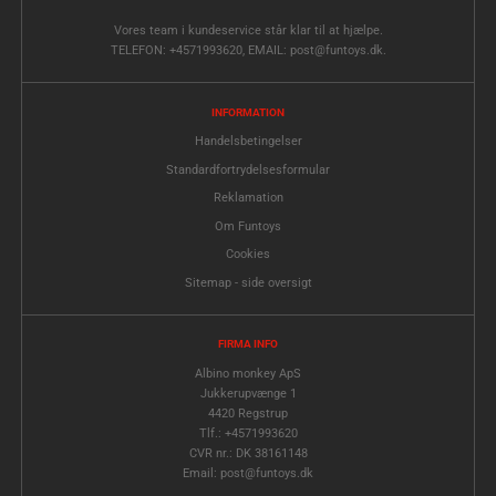
Vores team i kundeservice står klar til at hjælpe.
TELEFON: +4571993620, EMAIL: post@funtoys.dk.
INFORMATION
Handelsbetingelser
Standardfortrydelsesformular
Reklamation
Om Funtoys
Cookies
Sitemap - side oversigt
FIRMA INFO
Albino monkey ApS
Jukkerupvænge 1
4420 Regstrup
Tlf.: +4571993620
CVR nr.: DK 38161148
Email: post@funtoys.dk