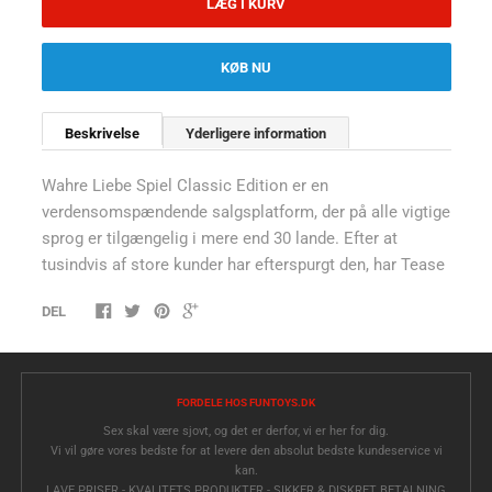
LÆG I KURV
KØB NU
Beskrivelse
Yderligere information
Wahre Liebe Spiel Classic Edition er en
verdensomspændende salgsplatform, der på alle vigtige
sprog er tilgængelig i mere end 30 lande. Efter at
tusindvis af store kunder har efterspurgt den, har Tease
DEL
FORDELE HOS FUNTOYS.DK
Sex skal være sjovt, og det er derfor, vi er her for dig.
Vi vil gøre vores bedste for at levere den absolut bedste kundeservice vi
kan.
LAVE PRISER - KVALITETS PRODUKTER - SIKKER & DISKRET BETALNING