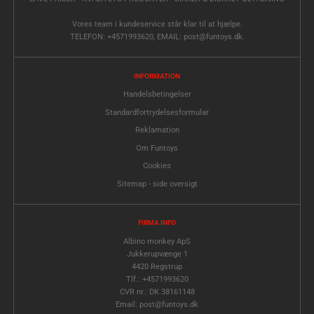
Vores team i kundeservice står klar til at hjælpe.
TELEFON: +4571993620, EMAIL: post@funtoys.dk.
INFORMATION
Handelsbetingelser
Standardfortrydelsesformular
Reklamation
Om Funtoys
Cookies
Sitemap - side oversigt
FIRMA INFO
Albino monkey ApS
Jukkerupvænge 1
4420 Regstrup
Tlf.: +4571993620
CVR nr.: DK 38161148
Email: post@funtoys.dk